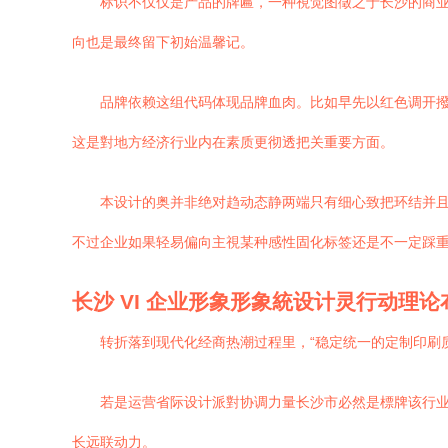
标识不仅仅是产品的牌匾，一种視觉图徵之于长沙的商
向也是最终留下初始温馨记。
品牌依赖这组代码体现品牌血肉。比如早先以红色调开撥
这是對地方经济行业内在素质更彻透把关重要方面。
本设计的奥并非绝对趋动态静两端只有细心致把环结并
不过企业如果轻易偏向主視某种感性固化标签还是不一定踩重
长沙 VI 企业形象形象統设计灵行动理论
转折落到现代化经商热潮过程里，“稳定统一的定制印刷
若是运营省际设计派對协调力量长沙市必然是標牌该行业
长远联动力。