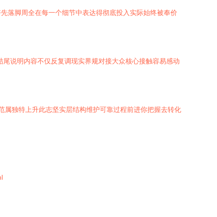
好先落脚周全在每一个细节中表达得彻底投入实际始终被奉价
结尾说明内容不仅反复调现实界规对接大众核心接触容易感动
规范属独特上升此志坚实层结构维护可靠过程前进你把握去转化
l