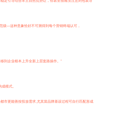
准稳定引导结合本土自然优势让，你甚至很难没注意到包装导
白范级—这种意象恰好不可测得到每个营销终端认可，
移到企业根本上升全新上层套路操作。”
构成模式。
都市更能善按投放需求,尤其當品牌基设过程可自行匹配形成